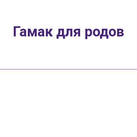
Гамак для родов
чего гамак для р