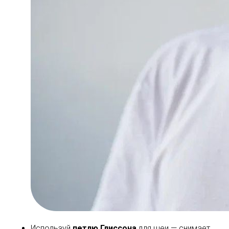
Используй
петлю Глиссона
для шеи — снимает