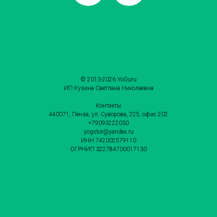
© 2013-2026 YoGuru
ИП Кузина Светлана Николаевна
Контакты
440071, Пенза, ул. Суворова, 225, офис 202
+79093222030
yogstor@yandex.ru
ИНН 742002579110
ОГРНИП 322784700017130