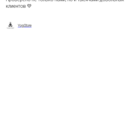
клиентов 💛
YogStore