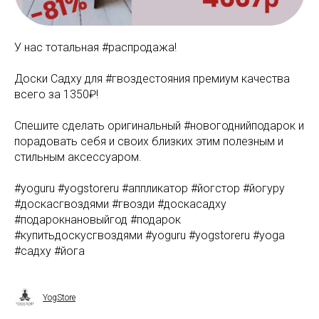
У нас тотальная #распродажа!
Доски Садху для #гвоздестояния премиум качества
всего за 1350₽!
Спешите сделать оригинальный #новогоднийподарок и
порадовать себя и своих близких этим полезным и
стильным аксессуаром.
#yoguru #yogstoreru #аппликатор #йогстор #йогуру
#доскасгвоздями #гвозди #доскасадху
#подарокнановыйгод #подарок
#купитьдоскусгвоздями #yoguru #yogstoreru #yoga
#садху #йога
YogStore