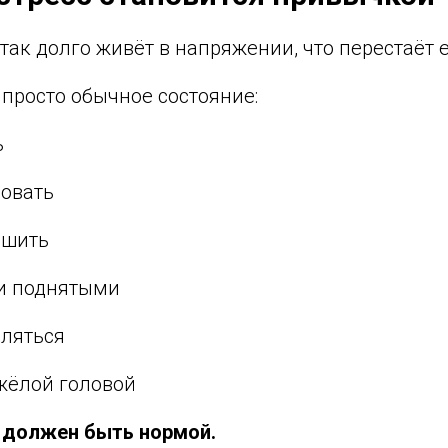
так долго живёт в напряжении, что перестаёт 
о просто обычное состояние:
ь
ровать
ешить
и поднятыми
бляться
яжёлой головой
е должен быть нормой.