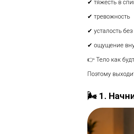
✔ тяжесть в спи
✔ тревожность
✔ усталость бе
✔ ощущение вну
👉 Тело как буд
Поэтому выходит
🌬️ 1. Нач