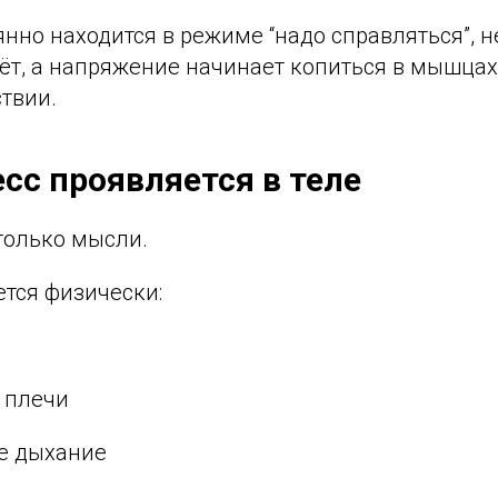
янно находится в режиме “надо справляться”, 
ёт, а напряжение начинает копиться в мышцах
твии.
есс проявляется в теле
 только мысли.
ется физически:
 плечи
е дыхание