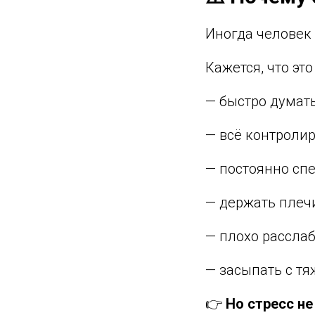
Иногда человек 
Кажется, что эт
— быстро думат
— всё контроли
— постоянно сп
— держать плеч
— плохо рассла
— засыпать с т
👉
Но стресс н