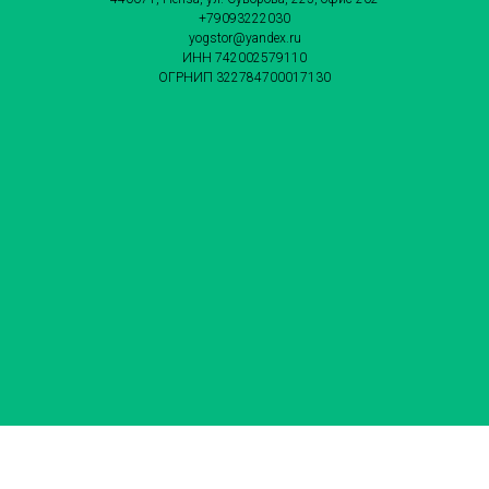
+79093222030
yogstor@yandex.ru
ИНН 742002579110
ОГРНИП 322784700017130