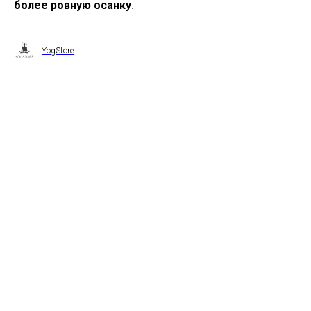
более ровную осанку
.
YogStore