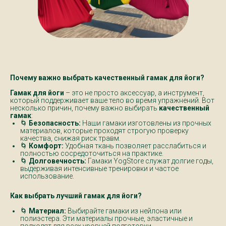
Почему важно выбрать качественный гамак для йоги?
Гамак для йоги
– это не просто аксессуар, а инструмент,
который поддерживает ваше тело во время упражнений. Вот
несколько причин, почему важно выбирать
качественный
гамак
:
🌀
Безопасность:
Наши гамаки изготовлены из прочных
материалов, которые проходят строгую проверку
качества, снижая риск травм.
🌀
Комфорт:
Удобная ткань позволяет расслабиться и
полностью сосредоточиться на практике.
🌀
Долговечность:
Гамаки YogStore служат долгие годы,
выдерживая интенсивные тренировки и частое
использование.
Как выбрать лучший гамак для йоги?
🌀
Материал:
Выбирайте гамаки из нейлона или
полиэстера. Эти материалы прочные, эластичные и
подходят для всех уровней подготовки.