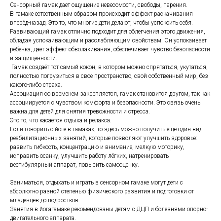
Сенсорный гамак дает ощущение невесомости, свободы, парения.
В гамаке естественным образом происходит эффект раскачивания
вперёд-назад. Это то, что многие дети делают, чтобы успокоить себя.
Развивающий гамак отлично подходит для облегчения этого движения,
обладая успокаивающим и расслабляющим свойствам. Он успокаивает
ребёнка, дает эффект обволакивания, обеспечивает чувство безопасности
и защищённости.
Гамак создаёт тот самый кокон, в котором можно спрятаться, укутаться,
полностью погрузиться в свое пространство, свой собственный мир, без
какого-либо страха.
Ассоциация со временем закрепляется, гамак становится другом, так как
ассоциируется с чувством комфорта и безопасности. Это связь очень
важна для детей для снятия тревожности и стресса.
Это то, что касается отдыха и релакса.
Если говорить о йоге в гамаках, то здесь можно получить ещё один вид
реабилитационных занятий, которые позволяют улучшить здоровье:
развить гибкость, концентрацию и внимание, мелкую моторику,
исправить осанку, улучшить работу лёгких, натренировать
вестибулярный аппарат, повысить самооценку.
Заниматься, отдыхать и играть в сенсорном гамаке могут дети с
абсолютно разной степенью физического развития и подготовки от
младенцев до подростков.
Занятия в йогагамаке рекомендованы детям с ДЦП и болезнями опорно-
двигательного аппарата.