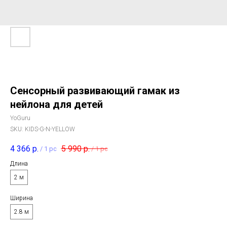
Сенсорный развивающий гамак из
нейлона для детей
YoGuru
SKU:
KIDS-G-N-YELLOW
4 366
р.
5 990
р.
/
1 pc
/
1 pc
Длина
2 м
Ширина
2.8 м